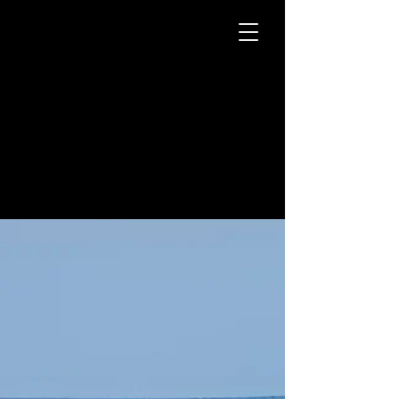
Kogan
Silvercloud
DJ Producer - Actor -
Senior Model
DJ Producer - Actor -
Senior Model