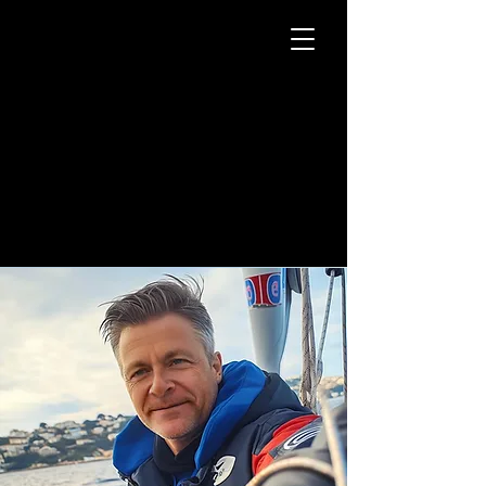
Kogan
Silvercloud
DJ Producer - Actor -
Senior Model
DJ Producer - Actor -
Senior Model