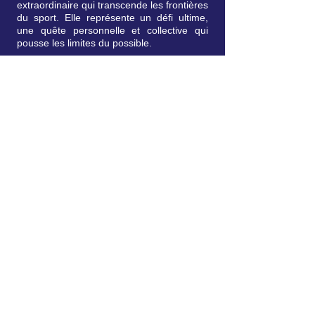
extraordinaire qui transcende les frontières
du sport. Elle représente un défi ultime,
une quête personnelle et collective qui
pousse les limites du possible.
Un voyage hors du commun :
Naviguer en solitaire autour du monde,
sans assistance, c’est embrasser
l’inconnu, affronter ses peurs, et vivre en
symbiose avec les éléments.
Chaque jour en mer est un chapitre d’une
histoire unique, faite de défis, de beauté et
de dépassement de soi.
Une aventure humaine :
Ce projet est porté par un skipper
atypique, un ancien musher, chauffeur
VTC, et producteur multimédia, qui incarne
la diversité des parcours de vie.
L’aventure du Vendée Globe devient un
miroir pour le public : un symbole de
courage, d’ambition, et d’humanité.
Un appel à l’exploration :
L’aventure inspire non seulement par ses
exploits, mais aussi par les valeurs qu’elle
véhicule : curiosité, audace, et respect de