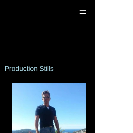
Kogan
Silvercloud
DJ Producteur - Acteur -
Mannequin senior
DJ Producer - Actor -
Senior Model
Production Stills