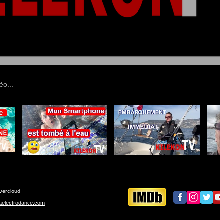
vercloud
aelectrodance.com