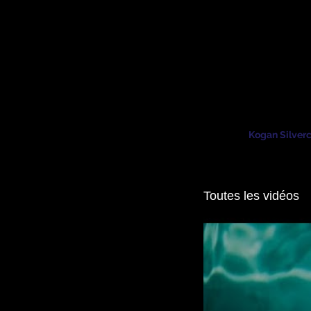
Kogan Silver
DJ Producteur - Acteur -
DJ Producer - Actor - Se
Kogan Silver
Toutes les vidéos