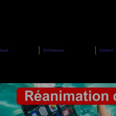
cloud
 Mannequin senior
nior Model
cloud
DJ Producer
Contact